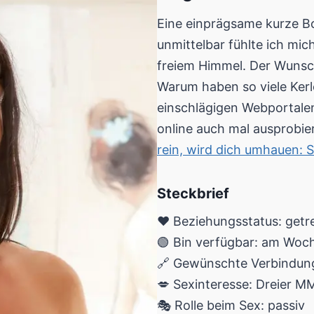
Eine einprägsame kurze Bo
unmittelbar fühlte ich mic
freiem Himmel. Der Wunsc
Warum haben so viele Kerl
einschlägigen Webportalen
online auch mal ausprobie
rein, wird dich umhauen: 
Steckbrief
❤️ Beziehungsstatus: getr
🟢 Bin verfügbar: am Wo
🔗 Gewünschte Verbindung
💋 Sexinteresse: Dreier M
🎭 Rolle beim Sex: passiv