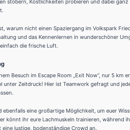
tzen stöbern, Köstlichkeiten probieren und dabei ga
t.
, warum nicht einen Spaziergang im Volkspark Friedr
rhaltung und das Kennenlernen in wunderschöner Um
einfach die frische Luft.
ng
inem Besuch im Escape Room „Exit Now“, nur 5 km en
l unter Zeitdruck! Hier ist Teamwork gefragt und je
assen.
 ebenfalls eine großartige Möglichkeit, um euer Wiss
r könnt ihr eure Lachmuskeln trainieren, während ih
ht eine lustige, bodenständige Crowd an.